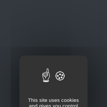
Oplossingen
op maat
Concurrerende tarieven en
kwaliteitsproducten
Thuisbezorging via bpost of rechtstreeks door
onze Euro Brico-vrachtwagens
Frans Baetenstraat 25/29, Deurne Belgium 2100
This site uses cookies
and gives you control