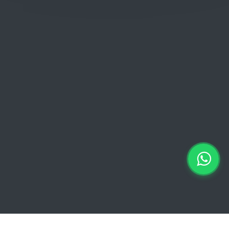
Donderdag: 06:00 - 18:00
Vrijdag:
06:00 - 13:00 // 15:00 - 18:00
Zaterdag: 07:00 - 18:00
Zondag: 09:00 - 15:00
Verkoopvoorwaarden
Verkoopvoorwaarden online
Geheimhoudingsverklaring
Juridische kennisgeving
Copyright © 2026 Euro Brico | Alle rechten voorbehouden |
Powered by