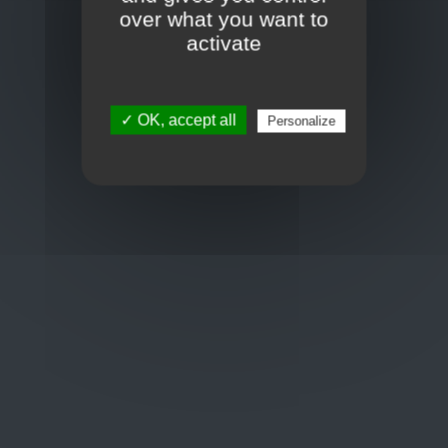
Toon op kaart
over what you want to
BCE : 0597.683.415
activate
Hulp nodig ?
✓ OK, accept all
Personalize
+32 3 411 10 13
shop@euro-brico.com
Wordt lid van ons op :
Openingstijden
Maandag: 06:00 - 18:00
Dinsdag: 06:00 - 18:00
Woensdag: 06:00 - 18:00