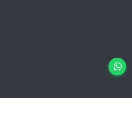
Zaterdag: 07:00 - 18:00
Zondag: 09:00 - 15:00
Verkoopvoorwaarden
Verkoopvoorwaarden online
Geheimhoudingsverklaring
Juridische kennisgeving
Copyright © 2026 Euro Brico | Alle rechten voorbehouden |
Powered by