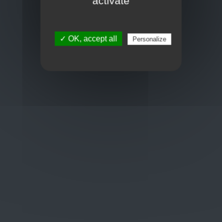
activate
✓ OK, accept all
Personalize
EKO Noodverlichting
Oplossingen
op maat