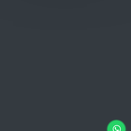
Donderdag: 06:00 - 18:00
Vrijdag:
06:00 - 13:00 // 15:00 - 18:00
Zaterdag: 07:00 - 18:00
Zondag: 09:00 - 15:00
Verkoopvoorwaarden
Verkoopvoorwaarden online
Geheimhoudingsverklaring
Juridische kennisgeving
Copyright © 2026 Euro Brico | Alle rechten voorbehouden |
Powered by