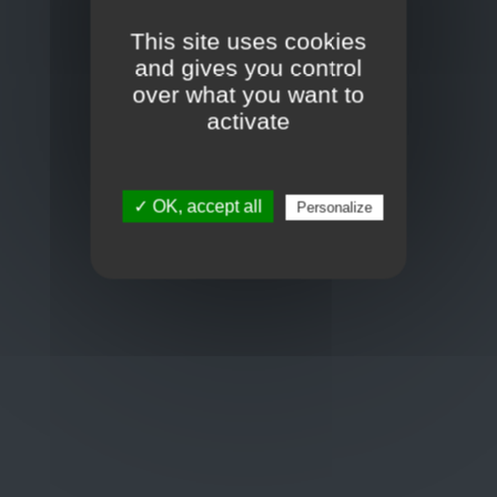
Toon op kaart
This site uses cookies
BCE : 0597.683.415
and gives you control
over what you want to
activate
Hulp nodig ?
+32 3 411 10 13
✓ OK, accept all
Personalize
shop@euro-brico.com
Wordt lid van ons op :
Openingstijden
Maandag: 06:00 - 18:00
Dinsdag: 06:00 - 18:00
Woensdag: 06:00 - 18:00