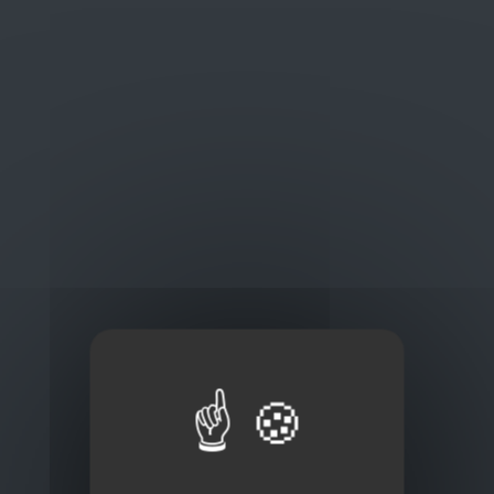
Oplossingen
op maat
Concurrerende tarieven en
kwaliteitsproducten
Thuisbezorging via bpost of rechtstreeks door
onze Euro Brico-vrachtwagens
Frans Baetenstraat 25/29, Deurne Belgium 2100