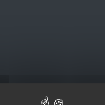
@euro-brico.com
V
Catalogus
Wit Coeck
ck