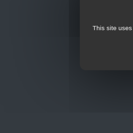
This site uses
Oplossingen
op maat
Hulp nod
+32
sho
Frans Baetenstraat 25/29, Deurne
Belgium 2100
Wordt lid
Toon op kaart
BCE : 0597.683.415