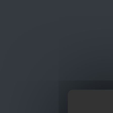
Frans Baetenstraat 25/29, Deurne Belgium 2100
shop
ontvangst
Bouwmaterialen
Cement en Mortels
Cement 
Cement Wit Coe