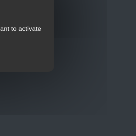
ant to activate
Thuisbezorging via bpost of rechtstreeks door
onze Euro Brico-vrachtwagens
Verkoopvoorwaarden
Verkoopvoorwaarden online
Geheimhoudingsverklaring
Juridische kennisgeving
00