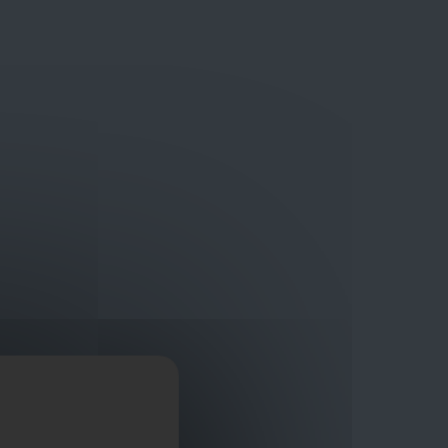
Bouwmaterialen van topkwaliteit
Veilig online winkelplatform
ragen?
+32 3 411 10 13
Promoties
Contact
Nl
Afficher