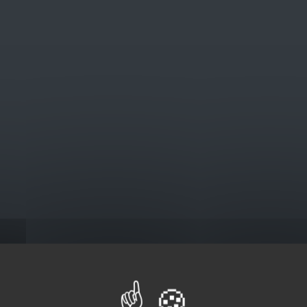
@euro-brico.com
V
Catalogus
W212 POLO HI VIS
2 POLO HI VIS