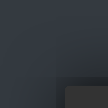
Frans Baetenstraat 25/29, Deurne Belgium 2100
shop
ontvangst
Werkkleding
Portwest Kleding
PORTWEST P
PORTWEST PW21