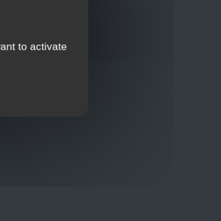
ant to activate
Thuisbezorging via bpost of rechtstreeks door
onze Euro Brico-vrachtwagens
Verkoopvoorwaarden
Verkoopvoorwaarden online
Geheimhoudingsverklaring
Juridische kennisgeving
00