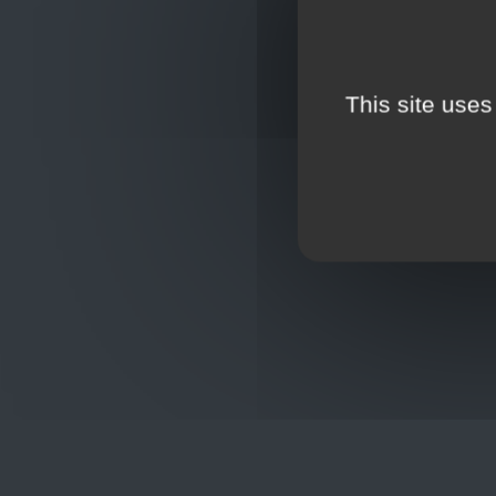
This site uses
Oplossingen
op maat
Hulp nod
+32
sho
Frans Baetenstraat 25/29, Deurne
Belgium 2100
Wordt lid
Toon op kaart
BCE : 0597.683.415