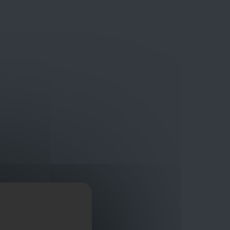
Bouwmaterialen van topkwaliteit
Veilig online winkelplatform
ragen?
+32 3 411 10 13
Promoties
Contact
Nl
Afficher