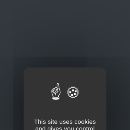
Oplossingen
op maat
Concurrerende tarieven en
kwaliteitsproducten
Thuisbezorging via bpost of rechtstreeks door
onze Euro Brico-vrachtwagens
Frans Baetenstraat 25/29, Deurne Belgium 2100
This site uses cookies
and gives you control