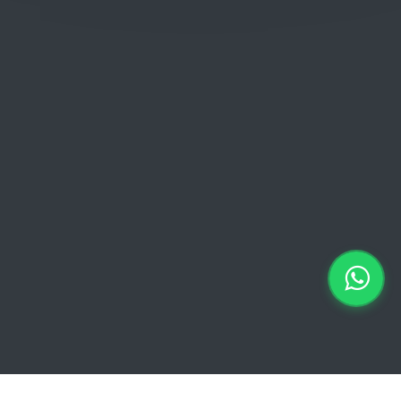
Donderdag: 06:00 - 18:00
Vrijdag:
06:00 - 13:00 // 15:00 - 18:00
Zaterdag: 07:00 - 18:00
Zondag: 09:00 - 15:00
Verkoopvoorwaarden
Verkoopvoorwaarden online
Geheimhoudingsverklaring
Juridische kennisgeving
Copyright © 2026 Euro Brico | Alle rechten voorbehouden |
Powered by