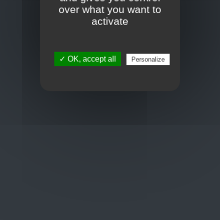
Toon op kaart
over what you want to
BCE : 0597.683.415
activate
Hulp nodig ?
✓ OK, accept all
Personalize
+32 3 411 10 13
shop@euro-brico.com
Wordt lid van ons op :
Openingstijden
Maandag: 06:00 - 18:00
Dinsdag: 06:00 - 18:00
Woensdag: 06:00 - 18:00