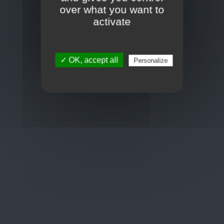
Toon op kaart
over what you want to
BCE : 0597.683.415
activate
Hulp nodig ?
✓ OK, accept all
Personalize
+32 3 411 10 13
shop@euro-brico.com
Wordt lid van ons op :
Openingstijden
Maandag: 06:00 - 18:00
Dinsdag: 06:00 - 18:00
Woensdag: 06:00 - 18:00