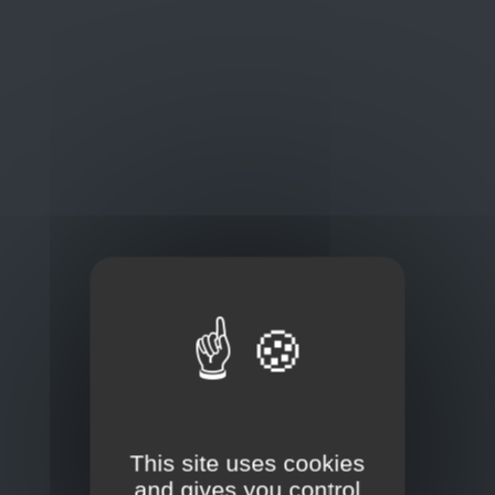
Oplossingen
op maat
Concurrerende tarieven en
kwaliteitsproducten
Thuisbezorging via bpost of rechtstreeks door
onze Euro Brico-vrachtwagens
Frans Baetenstraat 25/29, Deurne Belgium 2100
This site uses cookies
and gives you control