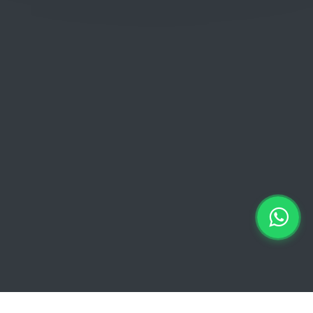
Donderdag: 06:00 - 18:00
Vrijdag:
06:00 - 13:00 // 15:00 - 18:00
Zaterdag: 07:00 - 18:00
Zondag: 09:00 - 15:00
Verkoopvoorwaarden
Verkoopvoorwaarden online
Geheimhoudingsverklaring
Juridische kennisgeving
Copyright © 2026 Euro Brico | Alle rechten voorbehouden |
Powered by