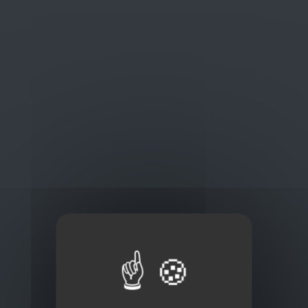
Oplossingen
op maat
Concurrerende tarieven en
kwaliteitsproducten
Thuisbezorging via bpost of rechtstreeks door
onze Euro Brico-vrachtwagens
Frans Baetenstraat 25/29, Deurne Belgium 2100