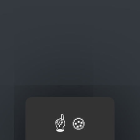
Oplossingen
op maat
Concurrerende tarieven en
kwaliteitsproducten
Thuisbezorging via bpost of rechtstreeks door
onze Euro Brico-vrachtwagens
Frans Baetenstraat 25/29, Deurne Belgium 2100