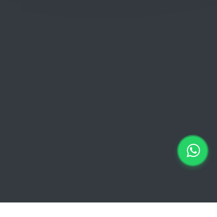
Donderdag: 06:00 - 18:00
Vrijdag:
06:00 - 13:00 // 15:00 - 18:00
Zaterdag: 07:00 - 18:00
Zondag: 09:00 - 15:00
Verkoopvoorwaarden
Verkoopvoorwaarden online
Geheimhoudingsverklaring
Juridische kennisgeving
Copyright © 2026 Euro Brico | Alle rechten voorbehouden |
Powered by