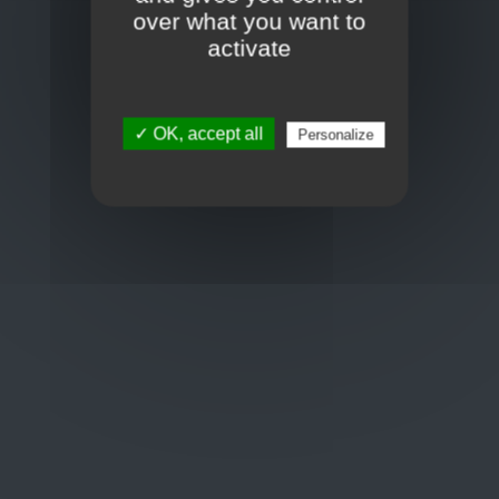
Toon op kaart
over what you want to
BCE : 0597.683.415
activate
Hulp nodig ?
✓ OK, accept all
Personalize
+32 3 411 10 13
shop@euro-brico.com
Wordt lid van ons op :
Openingstijden
Maandag: 06:00 - 18:00
Dinsdag: 06:00 - 18:00
Woensdag: 06:00 - 18:00