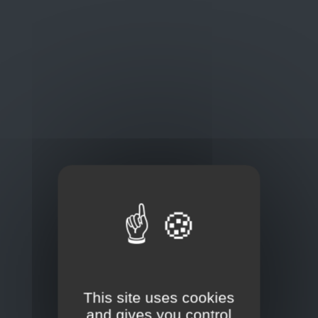
Oplossingen
op maat
Concurrerende tarieven en
kwaliteitsproducten
Thuisbezorging via bpost of rechtstreeks door
onze Euro Brico-vrachtwagens
Frans Baetenstraat 25/29, Deurne Belgium 2100
This site uses cookies
and gives you control