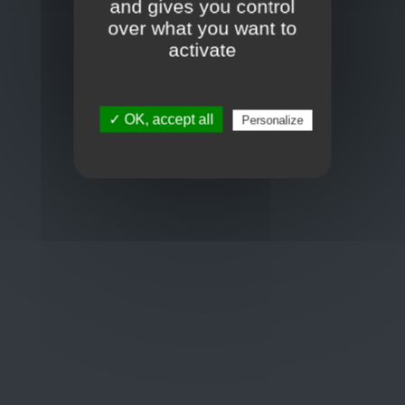
and gives you control
over what you want to
Toon op kaart
activate
BCE : 0597.683.415
✓ OK, accept all
Personalize
Hulp nodig ?
+32 3 411 10 13
shop@euro-brico.com
Wordt lid van ons op :
Openingstijden
Maandag: 06:00 - 18:00
Dinsdag: 06:00 - 18:00