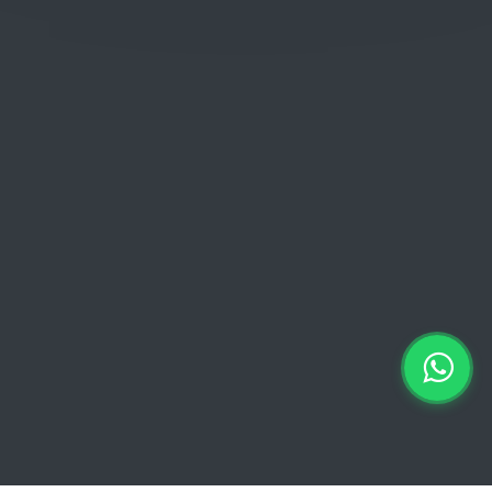
Woensdag: 06:00 - 18:00
Donderdag: 06:00 - 18:00
Vrijdag:
06:00 - 13:00 // 15:00 - 18:00
Zaterdag: 07:00 - 18:00
Zondag: 09:00 - 15:00
Verkoopvoorwaarden
Verkoopvoorwaarden online
Geheimhoudingsverklaring
Juridische kennisgeving
Copyright © 2026 Euro Brico | Alle rechten voorbehouden |