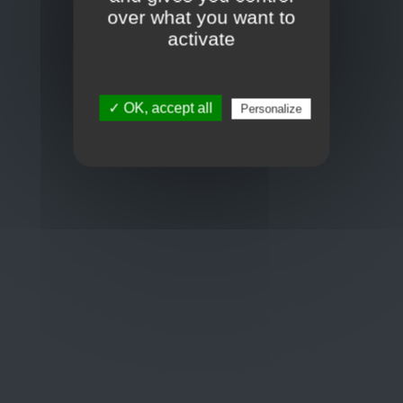
Toon op kaart
over what you want to
BCE : 0597.683.415
activate
Hulp nodig ?
✓ OK, accept all
Personalize
+32 3 411 10 13
shop@euro-brico.com
Wordt lid van ons op :
Openingstijden
Maandag: 06:00 - 18:00
Dinsdag: 06:00 - 18:00
Woensdag: 06:00 - 18:00