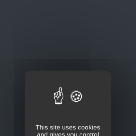
Oplossingen
op maat
Concurrerende tarieven en
kwaliteitsproducten
Thuisbezorging via bpost of rechtstreeks door
onze Euro Brico-vrachtwagens
Frans Baetenstraat 25/29, Deurne Belgium 2100
This site uses cookies
and gives you control