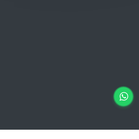
Donderdag: 06:00 - 18:00
Vrijdag:
06:00 - 13:00 // 15:00 - 18:00
Zaterdag: 07:00 - 18:00
Zondag: 09:00 - 15:00
Verkoopvoorwaarden
Verkoopvoorwaarden online
Geheimhoudingsverklaring
Juridische kennisgeving
Copyright © 2026 Euro Brico | Alle rechten voorbehouden |
Powered by