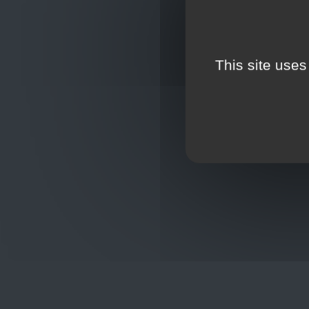
This site uses
Oplossingen
op maat
Hulp nod
+32
sho
Frans Baetenstraat 25/29, Deurne
Belgium 2100
Wordt lid
Toon op kaart
BCE : 0597.683.415