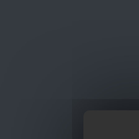
Frans Baetenstraat 25/29, Deurne Belgium 2100
shop
ontvangst
Deuren, vloeren en panelen
WPC Panelen
WPC Panelen