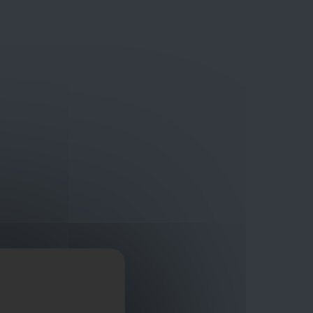
Bouwmaterialen van topkwaliteit
Veilig online winkelplatform
ragen?
+32 3 411 10 13
Promoties
Contact
Nl
Afficher