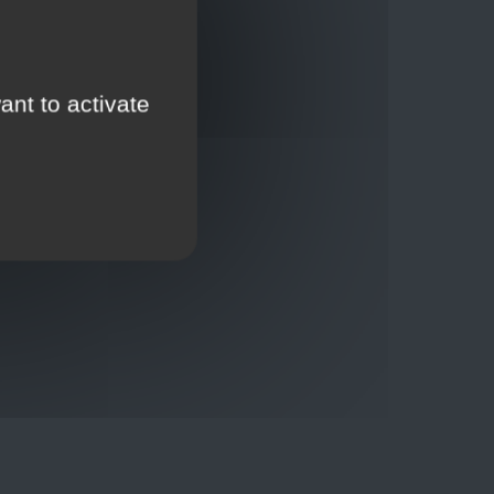
ant to activate
Thuisbezorging via bpost of rechtstreeks door
onze Euro Brico-vrachtwagens
Verkoopvoorwaarden
Verkoopvoorwaarden online
Geheimhoudingsverklaring
Juridische kennisgeving
00