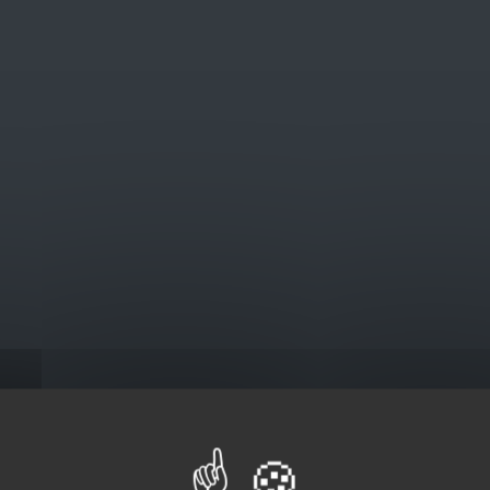
@euro-brico.com
V
Catalogus