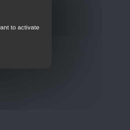
ant to activate
Thuisbezorging via bpost of rechtstreeks door
onze Euro Brico-vrachtwagens
Verkoopvoorwaarden
Verkoopvoorwaarden online
Geheimhoudingsverklaring
Juridische kennisgeving
00