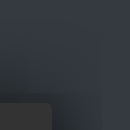
Bouwmaterialen van topkwaliteit
Veilig online winkelplatform
ragen?
+32 3 411 10 13
Promoties
Contact
Nl
Afficher