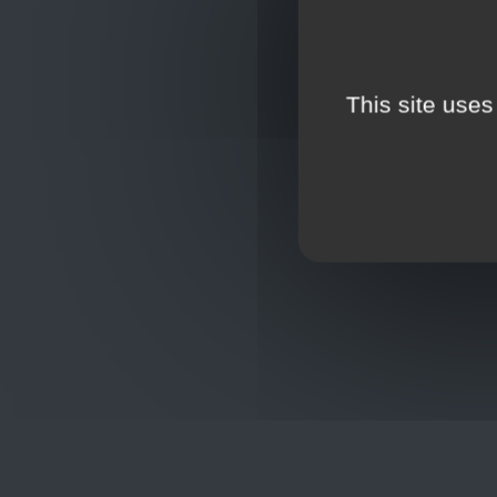
This site uses
Oplossingen
op maat
Hulp nod
+32
sho
Frans Baetenstraat 25/29, Deurne
Belgium 2100
Wordt lid
Toon op kaart
BCE : 0597.683.415