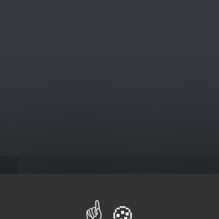
@euro-brico.com
V
Catalogus
l