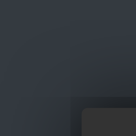
Frans Baetenstraat 25/29, Deurne Belgium 2100
shop
ontvangst
Bouwmaterialen
Isolatie
Knauf Isolatie Rol
Knauf Isolatie Ro