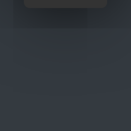
Oplossingen
op maat
Concurrerende tarieven en
kwaliteitsproducten
Thuisbezorging via bpost of rechtstreeks door
onze Euro Brico-vrachtwagens