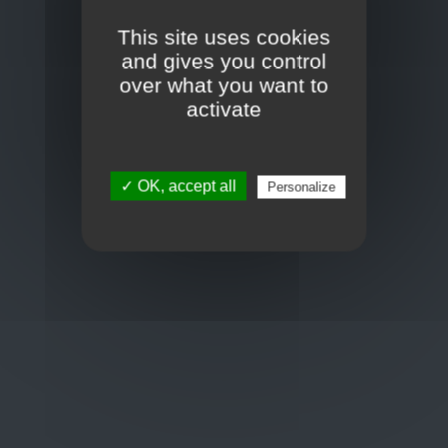
Toon op kaart
This site uses cookies
BCE : 0597.683.415
and gives you control
over what you want to
activate
Hulp nodig ?
+32 3 411 10 13
✓ OK, accept all
Personalize
shop@euro-brico.com
Wordt lid van ons op :
Openingstijden
Maandag: 06:00 - 18:00
Dinsdag: 06:00 - 18:00
Woensdag: 06:00 - 18:00