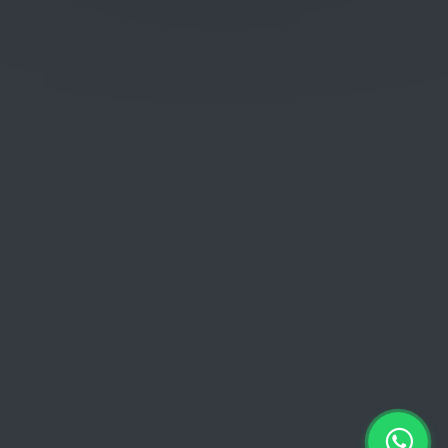
Donderdag: 06:00 - 18:00
Vrijdag:
06:00 - 13:00 // 15:00 - 18:00
Zaterdag: 07:00 - 18:00
Zondag: 09:00 - 15:00
Verkoopvoorwaarden
Verkoopvoorwaarden online
Geheimhoudingsverklaring
Juridische kennisgeving
Copyright © 2026 Euro Brico | Alle rechten voorbehouden |
Powered by