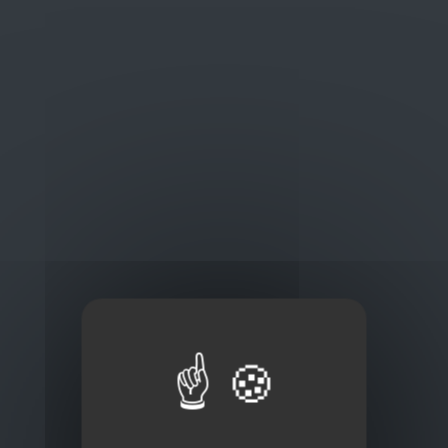
Oplossingen
op maat
Concurrerende tarieven en
kwaliteitsproducten
Thuisbezorging via bpost of rechtstreeks door
onze Euro Brico-vrachtwagens
Frans Baetenstraat 25/29, Deurne Belgium 2100