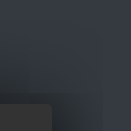
Bouwmaterialen van topkwaliteit
Veilig online winkelplatform
ragen?
+32 3 411 10 13
Promoties
Contact
Nl
ED
Afficher