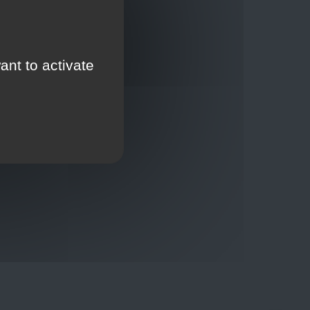
ant to activate
Thuisbezorging via bpost of rechtstreeks door
onze Euro Brico-vrachtwagens
Verkoopvoorwaarden
Verkoopvoorwaarden online
Geheimhoudingsverklaring
Juridische kennisgeving
00