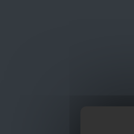
Frans Baetenstraat 25/29, Deurne Belgium 2100
shop
ontvangst
Werkkleding
Portwest Kleding
LYNGSOE MU
LYNGSOE MULTI