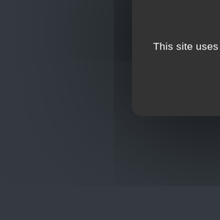
This site uses
Oplossingen
op maat
Hulp nod
+32
sho
Frans Baetenstraat 25/29, Deurne
Belgium 2100
Wordt lid
Toon op kaart
BCE : 0597.683.415