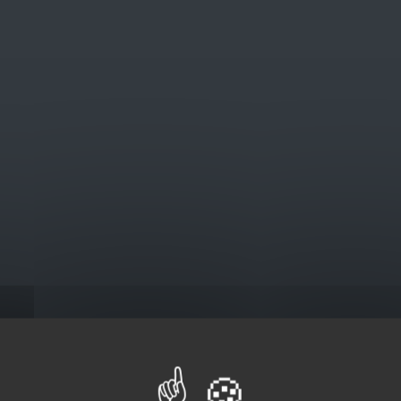
@euro-brico.com
V
Catalogus
LTINORM JACKET LINED
NORM JACKET LIN