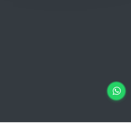
Donderdag: 06:00 - 18:00
Vrijdag:
06:00 - 13:00 // 15:00 - 18:00
Zaterdag: 07:00 - 18:00
Zondag: 09:00 - 15:00
Verkoopvoorwaarden
Verkoopvoorwaarden online
Geheimhoudingsverklaring
Juridische kennisgeving
Copyright © 2026 Euro Brico | Alle rechten voorbehouden |
Powered by