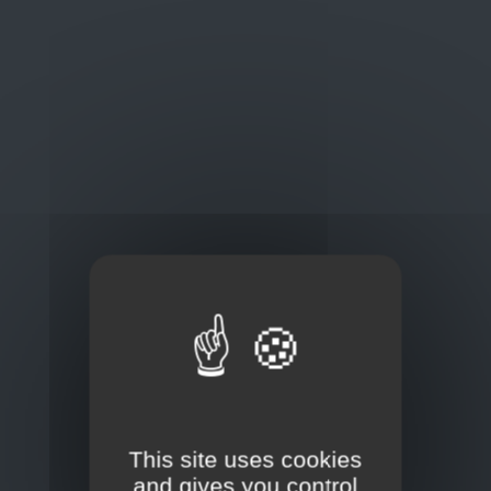
Oplossingen
op maat
Concurrerende tarieven en
kwaliteitsproducten
Thuisbezorging via bpost of rechtstreeks door
onze Euro Brico-vrachtwagens
Frans Baetenstraat 25/29, Deurne Belgium 2100
This site uses cookies
and gives you control