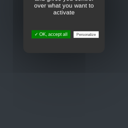
Toon op kaart
over what you want to
BCE : 0597.683.415
activate
Hulp nodig ?
✓ OK, accept all
Personalize
+32 3 411 10 13
shop@euro-brico.com
Wordt lid van ons op :
Openingstijden
Maandag: 06:00 - 18:00
Dinsdag: 06:00 - 18:00
Woensdag: 06:00 - 18:00