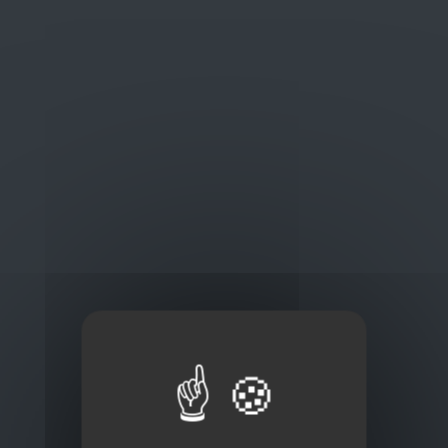
Oplossingen
op maat
Concurrerende tarieven en
kwaliteitsproducten
Thuisbezorging via bpost of rechtstreeks door
onze Euro Brico-vrachtwagens
Frans Baetenstraat 25/29, Deurne Belgium 2100