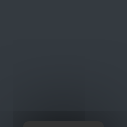
Portwest Kleding
LYNGSOE MULTINORM JACKET LINED
PORTWEST DX471
PORTWEST DX480
Oplossingen