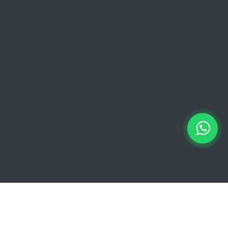
06:00 - 13:00 // 15:00 - 18:00
Zaterdag: 07:00 - 18:00
Zondag: 09:00 - 15:00
Verkoopvoorwaarden
Verkoopvoorwaarden online
Geheimhoudingsverklaring
Juridische kennisgeving
Copyright © 2026 Euro Brico | Alle rechten voorbehouden |
Powered by