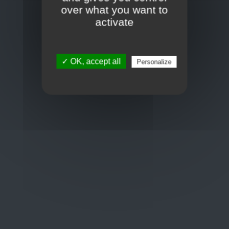
Toon op kaart
over what you want to
BCE : 0597.683.415
activate
Hulp nodig ?
✓ OK, accept all
Personalize
+32 3 411 10 13
shop@euro-brico.com
Wordt lid van ons op :
Openingstijden
Maandag: 06:00 - 18:00
Dinsdag: 06:00 - 18:00
Woensdag: 06:00 - 18:00