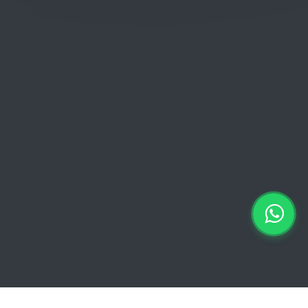
Donderdag: 06:00 - 18:00
Vrijdag:
06:00 - 13:00 // 15:00 - 18:00
Zaterdag: 07:00 - 18:00
Zondag: 09:00 - 15:00
Verkoopvoorwaarden
Verkoopvoorwaarden online
Geheimhoudingsverklaring
Juridische kennisgeving
Copyright © 2026 Euro Brico | Alle rechten voorbehouden |
Powered by