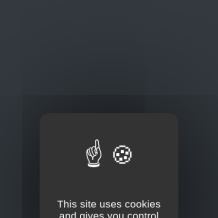
Oplossingen
op maat
Concurrerende tarieven en
kwaliteitsproducten
Thuisbezorging via bpost of rechtstreeks door
onze Euro Brico-vrachtwagens
Frans Baetenstraat 25/29, Deurne Belgium 2100
This site uses cookies
and gives you control