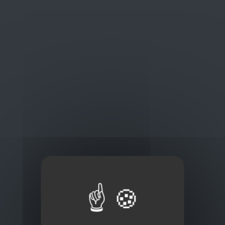
Oplossingen
op maat
Concurrerende tarieven en
kwaliteitsproducten
Thuisbezorging via bpost of rechtstreeks door
onze Euro Brico-vrachtwagens
Frans Baetenstraat 25/29, Deurne Belgium 2100