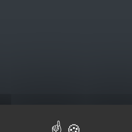
@euro-brico.com
V
Catalogus
 TTH Buis