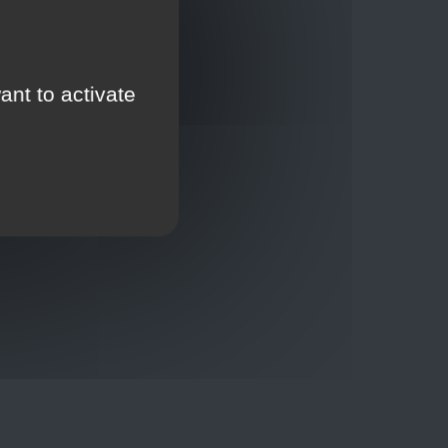
ant to activate
Thuisbezorging via bpost of rechtstreeks door
onze Euro Brico-vrachtwagens
Verkoopvoorwaarden
Verkoopvoorwaarden online
Geheimhoudingsverklaring
Juridische kennisgeving
00