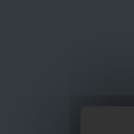
Frans Baetenstraat 25/29, Deurne Belgium 2100
shop
ontvangst
Merk
Xenex, TTH Buis
Het merk Xenex,