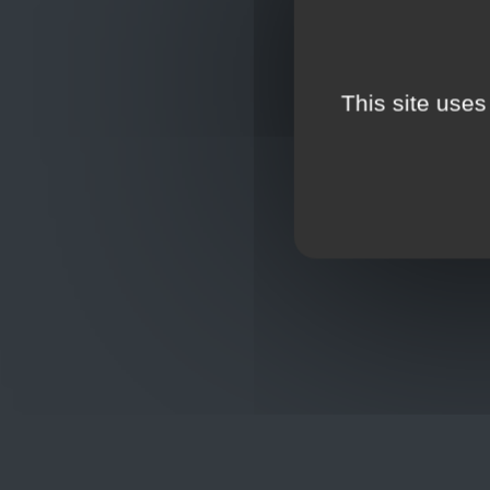
This site uses
Oplossingen
op maat
Hulp nod
+32
sho
Frans Baetenstraat 25/29, Deurne
Belgium 2100
Wordt lid
Toon op kaart
BCE : 0597.683.415