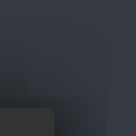
Bouwmaterialen van topkwaliteit
Veilig online winkelplatform
ragen?
+32 3 411 10 13
Promoties
Contact
Nl
Afficher