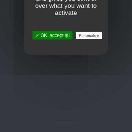
Toon op kaart
over what you want to
BCE : 0597.683.415
activate
Hulp nodig ?
✓ OK, accept all
Personalize
+32 3 411 10 13
shop@euro-brico.com
Wordt lid van ons op :
Openingstijden
Maandag: 06:00 - 18:00
Dinsdag: 06:00 - 18:00
Woensdag: 06:00 - 18:00