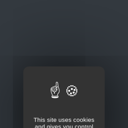
Oplossingen
op maat
Concurrerende tarieven en
kwaliteitsproducten
Thuisbezorging via bpost of rechtstreeks door
onze Euro Brico-vrachtwagens
Frans Baetenstraat 25/29, Deurne Belgium 2100
This site uses cookies
and gives you control