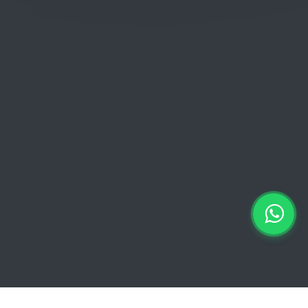
Donderdag: 06:00 - 18:00
Vrijdag:
06:00 - 13:00 // 15:00 - 18:00
Zaterdag: 07:00 - 18:00
Zondag: 09:00 - 15:00
Verkoopvoorwaarden
Verkoopvoorwaarden online
Geheimhoudingsverklaring
Juridische kennisgeving
Copyright © 2026 Euro Brico | Alle rechten voorbehouden |
Powered by