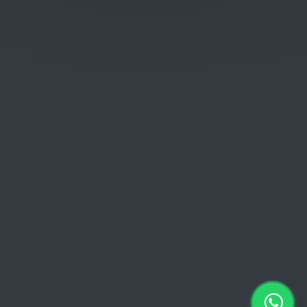
Donderdag: 06:00 - 18:00
Vrijdag:
06:00 - 13:00 // 15:00 - 18:00
Zaterdag: 07:00 - 18:00
Zondag: 09:00 - 15:00
Verkoopvoorwaarden
Verkoopvoorwaarden online
Geheimhoudingsverklaring
Juridische kennisgeving
Copyright © 2026 Euro Brico | Alle rechten voorbehouden |
Powered by