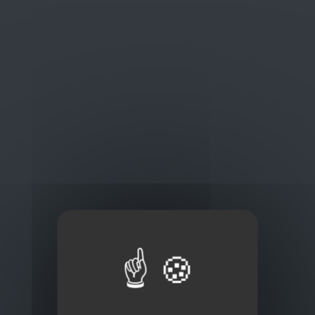
Oplossingen
op maat
Concurrerende tarieven en
kwaliteitsproducten
Thuisbezorging via bpost of rechtstreeks door
onze Euro Brico-vrachtwagens
Frans Baetenstraat 25/29, Deurne Belgium 2100