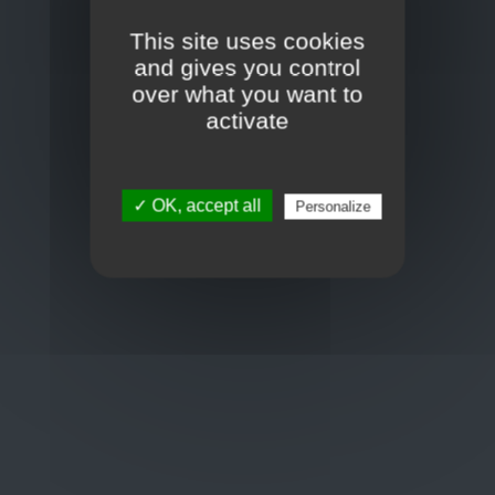
Toon op kaart
This site uses cookies
BCE : 0597.683.415
and gives you control
over what you want to
activate
Hulp nodig ?
+32 3 411 10 13
✓ OK, accept all
Personalize
shop@euro-brico.com
Wordt lid van ons op :
Openingstijden
Maandag: 06:00 - 18:00
Dinsdag: 06:00 - 18:00
Woensdag: 06:00 - 18:00