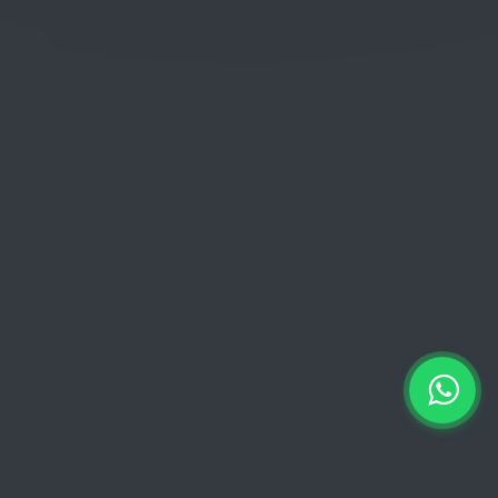
Woensdag: 06:00 - 18:00
Donderdag: 06:00 - 18:00
Vrijdag:
06:00 - 13:00 // 15:00 - 18:00
Zaterdag: 07:00 - 18:00
Zondag: 09:00 - 15:00
Verkoopvoorwaarden
Verkoopvoorwaarden online
Geheimhoudingsverklaring
Juridische kennisgeving