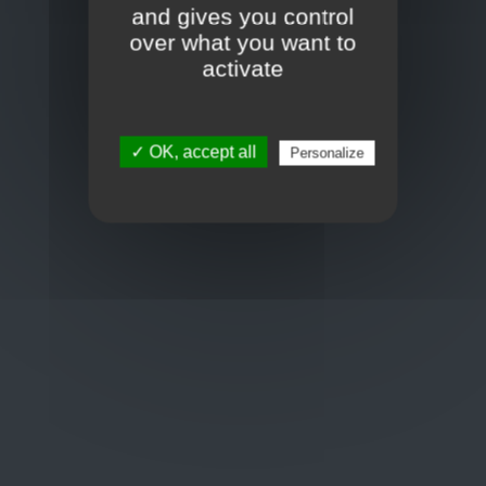
Frans Baetenstraat 25/29, Deurne Belgium 2100
and gives you control
over what you want to
Toon op kaart
activate
BCE : 0597.683.415
✓ OK, accept all
Personalize
Hulp nodig ?
+32 3 411 10 13
shop@euro-brico.com
Wordt lid van ons op :
Openingstijden
Maandag: 06:00 - 18:00
Dinsdag: 06:00 - 18:00