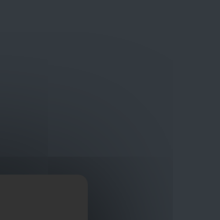
Bouwmaterialen van topkwaliteit
Veilig online winkelplatform
ragen?
+32 3 411 10 13
Promoties
Contact
Nl
Afficher