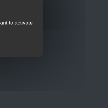
ant to activate
Thuisbezorging via bpost of rechtstreeks door
onze Euro Brico-vrachtwagens
Verkoopvoorwaarden
Verkoopvoorwaarden online
Geheimhoudingsverklaring
Juridische kennisgeving
00