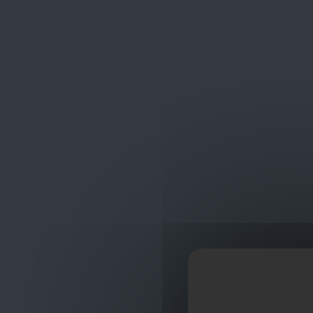
Frans Baetenstraat 25/29, Deurne Belgium 2100
shop
ontvangst
Merk
Xenex, EC
Het merk Xenex,