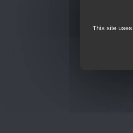
This site uses
Oplossingen
op maat
Hulp nod
+32
sho
Frans Baetenstraat 25/29, Deurne
Belgium 2100
Wordt lid
Toon op kaart
BCE : 0597.683.415