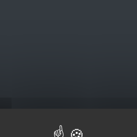
@euro-brico.com
V
Catalogus
 EC