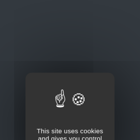
Oplossingen
op maat
Concurrerende tarieven en
kwaliteitsproducten
Thuisbezorging via bpost of rechtstreeks door
onze Euro Brico-vrachtwagens
Frans Baetenstraat 25/29, Deurne Belgium 2100
This site uses cookies
and gives you control