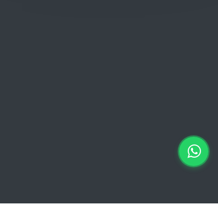
Donderdag: 06:00 - 18:00
Vrijdag:
06:00 - 13:00 // 15:00 - 18:00
Zaterdag: 07:00 - 18:00
Zondag: 09:00 - 15:00
Verkoopvoorwaarden
Verkoopvoorwaarden online
Geheimhoudingsverklaring
Juridische kennisgeving
Copyright © 2026 Euro Brico | Alle rechten voorbehouden |
Powered by