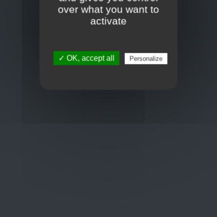
Toon op kaart
over what you want to
BCE : 0597.683.415
activate
Hulp nodig ?
✓ OK, accept all
Personalize
+32 3 411 10 13
shop@euro-brico.com
Wordt lid van ons op :
Openingstijden
Maandag: 06:00 - 18:00
Dinsdag: 06:00 - 18:00
Woensdag: 06:00 - 18:00