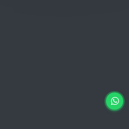
Woensdag: 06:00 - 18:00
Donderdag: 06:00 - 18:00
Vrijdag:
06:00 - 13:00 // 15:00 - 18:00
Zaterdag: 07:00 - 18:00
Zondag: 09:00 - 15:00
Verkoopvoorwaarden
Verkoopvoorwaarden online
Geheimhoudingsverklaring
Juridische kennisgeving