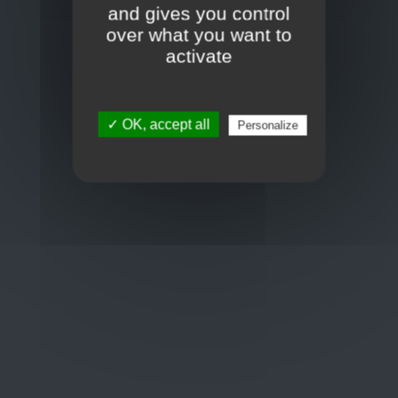
Frans Baetenstraat 25/29, Deurne Belgium 2100
and gives you control
over what you want to
Toon op kaart
activate
BCE : 0597.683.415
✓ OK, accept all
Personalize
Hulp nodig ?
+32 3 411 10 13
shop@euro-brico.com
Wordt lid van ons op :
Openingstijden
Maandag: 06:00 - 18:00
Dinsdag: 06:00 - 18:00